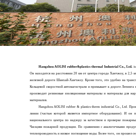
Hangzhou AOLISI rubber&plastics thermal Industrial Co., Ltd.
is
Он находится на расстоянии 20 км от центра города Ханчжоу, в 2,5 к
железной дороги Шанхай-Ханчжоу. Кроме того, это удобно на транспо
Кольцевой скоростной автомагистрали и примыкает к дороге Лепинга на 
производит резиновые изоляционные материалы и материалы для на
материалов.
Hangzhou AOLISI rubber & plastics therm industrial Co., Ltd.
линии (частью которой является импортное оборудование). И он 
национального центра по надзору за качеством и проверке пожарны
Чжэцзян пожарной продукции. По сравнению с аналогичными продукт
теплопроводность и низкое поглощение воды. Более того, он прошел 