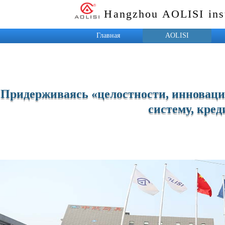
Hangzhou AOLISI insu
Главная
AOLISI
Главная О
К
компании
Корпоративная
К
Придерживаясь «целостности, инноваций
культура
Награды и
систему, кред
квалификация
Наша команда