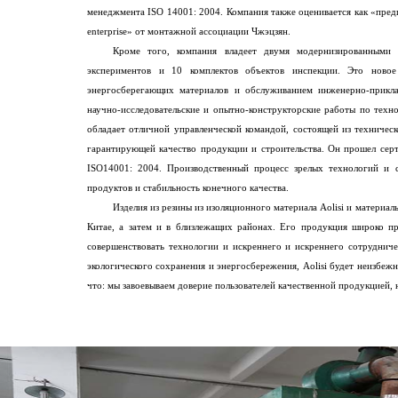
менеджмента ISO 14001: 2004. Компания также оценивается как «предп
enterprise» от монтажной ассоциации Чжэцзян.
Кроме того, компания владеет двумя модернизированными 
экспериментов и 10 комплектов объектов инспекции. Это новое
энергосберегающих материалов и обслуживанием инженерно-прикла
научно-исследовательские и опытно-конструкторские работы по техн
обладает отличной управленческой командой, состоящей из техничес
гарантирующей качество продукции и строительства. Он прошел сер
ISO14001: 2004. Производственный процесс зрелых технологий и с
продуктов и стабильность конечного качества.
Изделия из резины из изоляционного материала Aolisi и матери
Китае, а затем и в близлежащих районах. Его продукция широко п
совершенствовать технологии и искреннего и искреннего сотруднич
экологического сохранения и энергосбережения, Aolisi будет неизбежно
что: мы завоевываем доверие пользователей качественной продукцией,